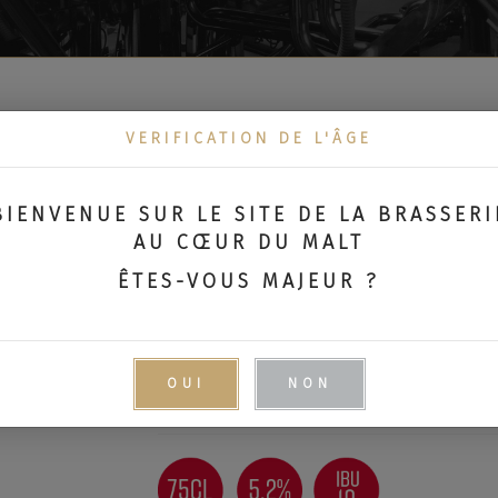
VERIFICATION DE L'ÂGE
GUSTAVE AMBRÉE 7
BIENVENUE SUR LE SITE DE LA BRASSERI
6.00
€
TTC
AU CŒUR DU MALT
ÊTES-VOUS MAJEUR ?
Bière légèrement ambrée à la pétillance s
maltée caramel et noisette aux arômes 
poivrée propre à Gustave.
OUI
NON
La bière est disponible aussi en bouteill
MENU
I