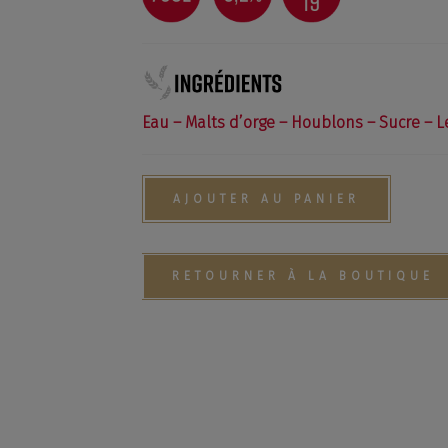
La Brasserie
Ha
Les Bières Gustave
Beer Truck
ns
Locations
Eau – Malts d’orge – Houblons – Sucre – L
Infos/Presse
Contact
HO
La boutique
AJOUTER AU PANIER
Compte
e,
RETOURNER À LA BOUTIQUE
 - Picardie - Producteur de la Bière Gustave
ommer avec modération.