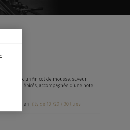
5CL
E
ubtile avec un fin col de mousse, saveur
houblonnés épicés, accompagnée d’une note
es de
33cl
et en
fûts de 10 /20 / 30 litres
NFORMATIONS