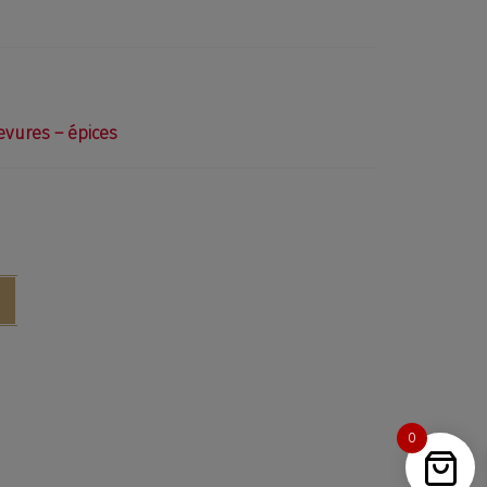
1 rue Henri Ste Claire Deville, 60550 Verneuil-en-
latte
PAR MAIL : info@aucoeurdumalt.com
evures – épices
PAR TÉLÉPHONE : +33 (0)3 44 66 87 00
RAIRES : Du lundi au vendredi de 9h00 à 19h00
0