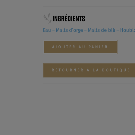
La Brasserie
Ha
Les Bières Gustave
Beer Truck
ns
Locations
Eau – Malts d’orge – Malts de blé – Houbl
Infos/Presse
Contact
HO
AJOUTER AU PANIER
La boutique
Compte
e,
RETOURNER À LA BOUTIQUE
 - Picardie - Producteur de la Bière Gustave
ommer avec modération.
ux femmes enceintes. La vente d'alcool à des mineurs de moins de 18 a