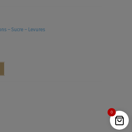
1 rue Henri Ste Claire Deville, 60550 Verneuil-en-
latte
PAR MAIL : info@aucoeurdumalt.com
ons – Sucre – Levures
PAR TÉLÉPHONE : +33 (0)3 44 66 87 00
RAIRES : Du lundi au vendredi de 9h00 à 19h00
0
ns est interdite.