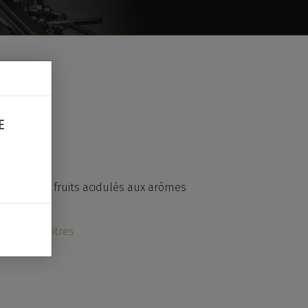
33CL
E
ouquet de fruits acidulés aux arômes
res.
 / 20 / 30 litres
NFORMATIONS